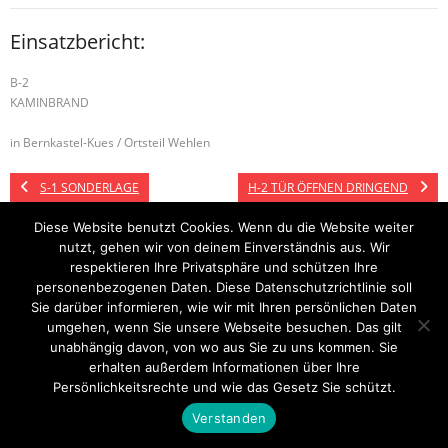
Einsatzbericht:
B-2
KAMINBRAND
in Bernkastel-Kues / Ortsteil Wehlen
S-1 SONDERLAGE
H-2 TÜR ÖFFNEN DRINGEND
Diese Website benutzt Cookies. Wenn du die Website weiter
nutzt, gehen wir von deinem Einverständnis aus. Wir
respektieren Ihre Privatsphäre und schützen Ihre
Startseite
Einsätze
Mitglied werden
Über uns
Bilder
Kontakt
personenbezogenen Daten. Diese Datenschutzrichtlinie soll
Sie darüber informieren, wie wir mit Ihren persönlichen Daten
Theme by
Think Up Themes Ltd
. Powered by
WordPress
.
umgehen, wenn Sie unsere Webseite besuchen. Das gilt
unabhängig davon, von wo aus Sie zu uns kommen. Sie
erhalten außerdem Informationen über Ihre
Persönlichkeitsrechte und wie das Gesetz Sie schützt.
Verstanden