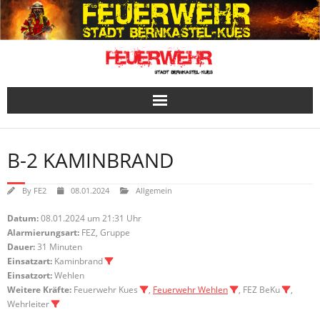
Skip
to
content
B-2 KAMINBRAND
By
FE2
08.01.2024
Allgemein
Datum:
08.01.2024 um 21:31 Uhr
Alarmierungsart:
FEZ, Gruppe
Dauer:
31 Minuten
Einsatzart:
Kaminbrand
Einsatzort:
Wehlen
Weitere Kräfte:
Feuerwehr Kues
,
Feuerwehr Wehlen
, FEZ BeKu
,
Wehrleiter