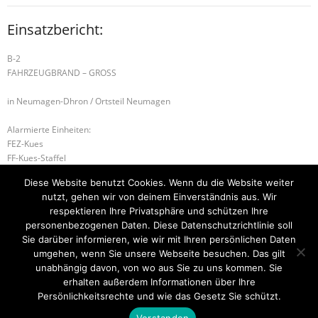
Einsatzbericht:
B-2
FAHRZEUGBRAND – GROSS
in Neumagen-Dhron / Ortsteil Neumagen
Alarmierte Einheiten:
FEZ-Kues
FF-Kues-Staffel
FF-Neumagen-Dhron-Zug
Diese Website benutzt Cookies. Wenn du die Website weiter
Führungsstaffel-BeKu
nutzt, gehen wir von deinem Einverständnis aus. Wir
BeKu WL
respektieren Ihre Privatsphäre und schützen Ihre
personenbezogenen Daten. Diese Datenschutzrichtlinie soll
H-1 PERSON IN AUFZUG
H-2 UNTERSTÜTZUNG RD
Sie darüber informieren, wie wir mit Ihren persönlichen Daten
umgehen, wenn Sie unsere Webseite besuchen. Das gilt
unabhängig davon, von wo aus Sie zu uns kommen. Sie
erhalten außerdem Informationen über Ihre
Startseite
Einsätze
Mitglied werden
Über uns
Bilder
Persönlichkeitsrechte und wie das Gesetz Sie schützt.
Kontakt
Verstanden