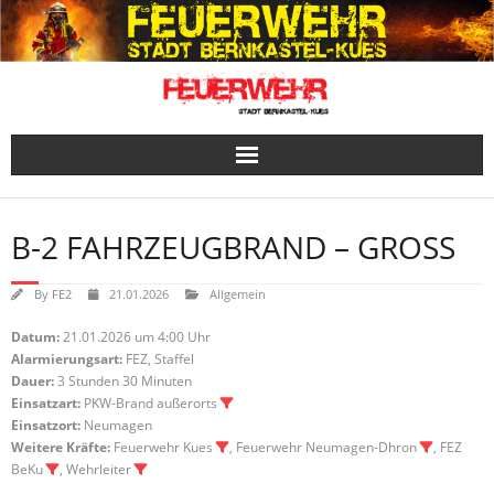
Skip
to
content
B-2 FAHRZEUGBRAND – GROSS
By
FE2
21.01.2026
Allgemein
Datum:
21.01.2026 um 4:00 Uhr
Alarmierungsart:
FEZ, Staffel
Dauer:
3 Stunden 30 Minuten
Einsatzart:
PKW-Brand außerorts
Einsatzort:
Neumagen
Weitere Kräfte:
Feuerwehr Kues
, Feuerwehr Neumagen-Dhron
, FEZ
BeKu
, Wehrleiter