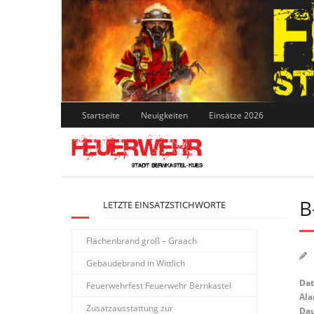
Skip
to
content
Startseite
Neuigkeiten
Einsätze 2026
B
LETZTE EINSATZSTICHWORTE
Flächenbrand groß – Graach
Gebäudebrand in Wittlich
Da
Feuerwehrfest Feuerwehr Bernkastel
Ala
Zusatzausstattung zur
Dau