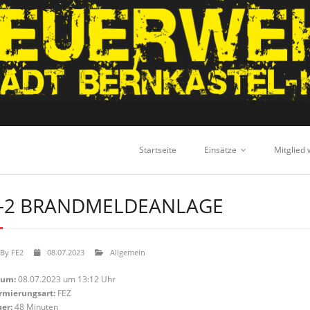
Startseite
Einsätze
Mitglied
-2 BRANDMELDEANLAGE
By
FE2
08.07.2023
Allgemein
tum:
08.07.2023 um 13:12 Uhr
rmierungsart:
FEZ
er:
48 Minuten