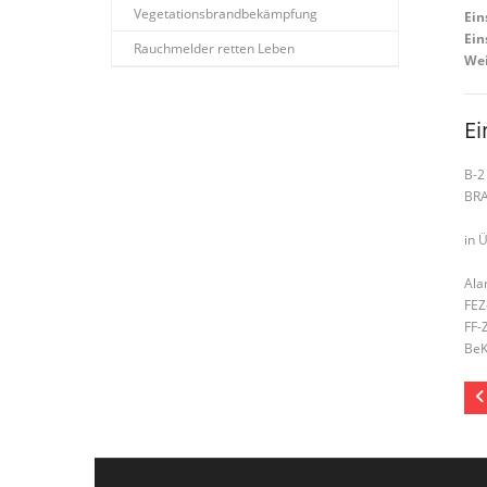
Vegetationsbrandbekämpfung
Ein
Ein
Rauchmelder retten Leben
Wei
Ei
B-2
BR
in Ü
Ala
FEZ
FF-
BeK