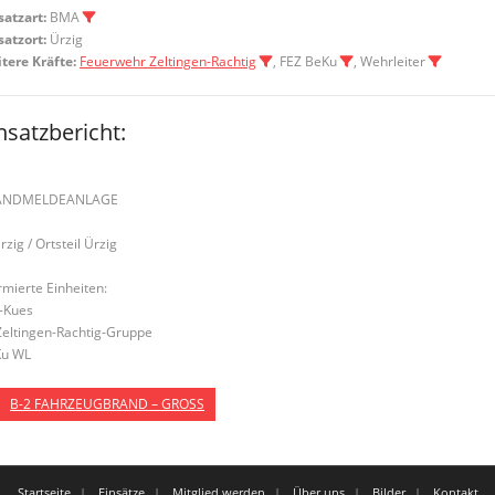
satzart:
BMA
satzort:
Ürzig
tere Kräfte:
Feuerwehr Zeltingen-Rachtig
, FEZ BeKu
, Wehrleiter
nsatzbericht:
ANDMELDEANLAGE
rzig / Ortsteil Ürzig
rmierte Einheiten:
-Kues
Zeltingen-Rachtig-Gruppe
u WL
B-2 FAHRZEUGBRAND – GROSS
Startseite
Einsätze
Mitglied werden
Über uns
Bilder
Kontakt