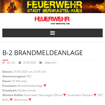
Skip
to
content
B-2 BRANDMELDEANLAGE
By
FE2
25.09.2023
Allgemein
Datum:
25.09.2023 um 21:06 Uhr
Alarmierungsart:
FEZ
Dauer:
55 Minuten
Einsatzart:
Brandmeldeanlage
Einsatzort:
Niederemmel
Weitere Kräfte:
Feuerwehr Neumagen-Dhron
, Feuerwehr Piesport
, FEZ
BeKu
, Wehrleiter