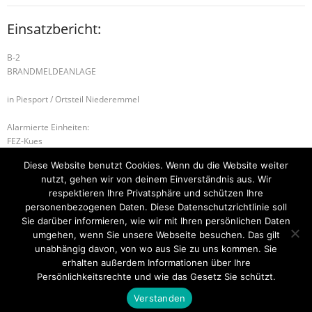
Einsatzbericht:
B-2
BRANDMELDEANLAGE
in Piesport / Ortsteil Niederemmel
Alarmierte Einheiten:
FEZ-Kues
FF-Neumagen-Dhron-Gruppe
Diese Website benutzt Cookies. Wenn du die Website weiter
FF-Piesport-Gruppe
nutzt, gehen wir von deinem Einverständnis aus. Wir
BeKu WL
respektieren Ihre Privatsphäre und schützen Ihre
personenbezogenen Daten. Diese Datenschutzrichtlinie soll
B-2 BRANDMELDEANLAGE
S-1 Personensuche
Sie darüber informieren, wie wir mit Ihren persönlichen Daten
umgehen, wenn Sie unsere Webseite besuchen. Das gilt
unabhängig davon, von wo aus Sie zu uns kommen. Sie
erhalten außerdem Informationen über Ihre
Startseite
Einsätze
Mitglied werden
Über uns
Bilder
Persönlichkeitsrechte und wie das Gesetz Sie schützt.
Kontakt
Verstanden
Theme by
Think Up Themes Ltd
. Powered by
WordPress
.