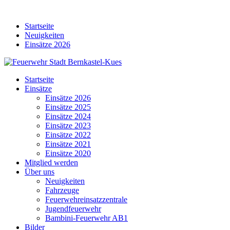
Skip
to
Startseite
content
Neuigkeiten
Einsätze 2026
Startseite
Einsätze
Einsätze 2026
Einsätze 2025
Einsätze 2024
Einsätze 2023
Einsätze 2022
Einsätze 2021
Einsätze 2020
Mitglied werden
Über uns
Neuigkeiten
Fahrzeuge
Feuerwehreinsatzzentrale
Jugendfeuerwehr
Bambini-Feuerwehr AB1
Bilder