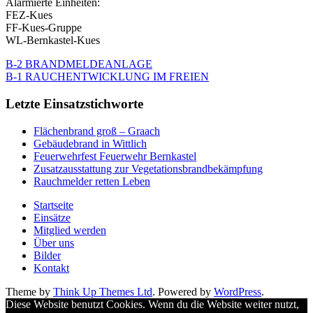
Alarmierte Einheiten:
FEZ-Kues
FF-Kues-Gruppe
WL-Bernkastel-Kues
B-2 BRANDMELDEANLAGE
B-1 RAUCHENTWICKLUNG IM FREIEN
Letzte Einsatzstichworte
Flächenbrand groß – Graach
Gebäudebrand in Wittlich
Feuerwehrfest Feuerwehr Bernkastel
Zusatzausstattung zur Vegetationsbrandbekämpfung
Rauchmelder retten Leben
Startseite
Einsätze
Mitglied werden
Über uns
Bilder
Kontakt
Theme by
Think Up Themes Ltd
. Powered by
WordPress
.
Diese Website benutzt Cookies. Wenn du die Website weiter nutzt,