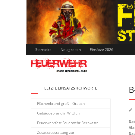
Skip
to
content
Startseite
Neuigkeiten
Einsätze 2026
B
LETZTE EINSATZSTICHWORTE
Flächenbrand groß – Graach
Gebäudebrand in Wittlich
Da
Feuerwehrfest Feuerwehr Bernkastel
Ala
Zusatzausstattung zur
Dau