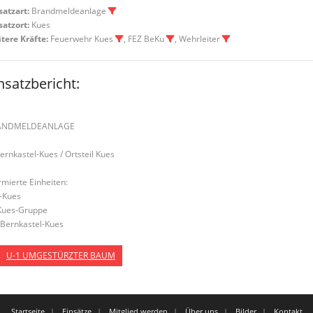
satzart:
Brandmeldeanlage
satzort:
Kues
tere Kräfte:
Feuerwehr Kues
, FEZ BeKu
, Wehrleiter
nsatzbericht:
ANDMELDEANLAGE
Bernkastel-Kues / Ortsteil Kues
rmierte Einheiten:
-Kues
Kues-Gruppe
Bernkastel-Kues
U-1 UMGESTÜRZTER BAUM
Startseite
Einsätze
Mitglied werden
Über uns
Bilder
Kontakt