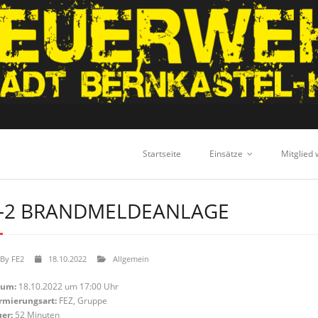
Startseite
Einsätze
Mitglied
-2 BRANDMELDEANLAGE
By
FE2
18.10.2022
Allgemein
tum:
18.10.2022 um 17:00 Uhr
rmierungsart:
FEZ, Gruppe
er:
52 Minuten