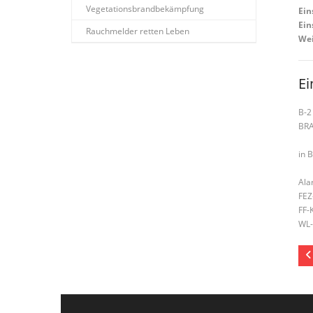
Vegetationsbrandbekämpfung
Ein
Ein
Rauchmelder retten Leben
Wei
Ei
B-2
BR
in 
Ala
FEZ
FF-
WL-