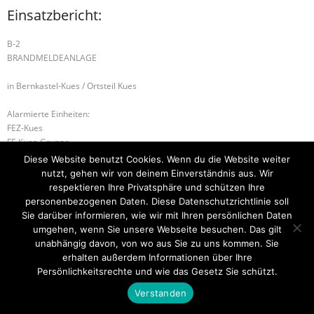
Einsatzbericht:
B-2
BRANDMELDEANLAGE
in Bernkastel-Kues / Ortsteil Kues
Alarmierte Einheiten:
FEZ-Kues
FF-Kues-Gruppe
WL-Bernkastel-Kues
Diese Website benutzt Cookies. Wenn du die Website weiter
nutzt, gehen wir von deinem Einverständnis aus. Wir
B-2 BRANDMELDEANLAGE
H1 – Sonderlage
respektieren Ihre Privatsphäre und schützen Ihre
personenbezogenen Daten. Diese Datenschutzrichtlinie soll
Sie darüber informieren, wie wir mit Ihren persönlichen Daten
umgehen, wenn Sie unsere Webseite besuchen. Das gilt
unabhängig davon, von wo aus Sie zu uns kommen. Sie
Startseite
Einsätze
Mitglied werden
Über uns
Bilder
Kontakt
erhalten außerdem Informationen über Ihre
Persönlichkeitsrechte und wie das Gesetz Sie schützt.
Theme by
Think Up Themes Ltd
. Powered by
WordPress
.
Verstanden