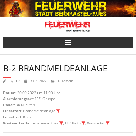
Skip
to
content
B-2 BRANDMELDEANLAGE
By
FE2
30.09.2022
Allgemein
Datum:
30.09.2022 um 11:09 Uhr
Alarmierungsart:
FEZ, Gruppe
Dauer:
36 Minuten
Einsatzart:
Brandmeldeanlage
Einsatzort:
Kues
Weitere Kräfte:
Feuerwehr Kues
, FEZ BeKu
, Wehrleiter