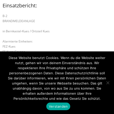
Einsatzbericht:
B-2
BRANDMELDEANLAGE
in Bernkastel-Kues / Ortsteil Kues
Alarmierte Einheiten:
FEZ-Kues
FF-Kues-Gruppe
WL-Bernkastel-Kues
Diese Website benutzt Cookies. Wenn du die Website weiter
nutzt, gehen wir von deinem Einverständnis aus. Wir
B-1 BRAND 1
B-2 FLÄCHENBRAND – GROSS
respektieren Ihre Privatsphäre und schützen Ihre
personenbezogenen Daten. Diese Datenschutzrichtlinie soll
Sie darüber informieren, wie wir mit Ihren persönlichen Daten
umgehen, wenn Sie unsere Webseite besuchen. Das gilt
unabhängig davon, von wo aus Sie zu uns kommen. Sie
Startseite
Einsätze
Mitglied werden
Über uns
Bilder
Kontakt
erhalten außerdem Informationen über Ihre
Persönlichkeitsrechte und wie das Gesetz Sie schützt.
Theme by
Think Up Themes Ltd
. Powered by
WordPress
.
Verstanden