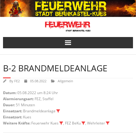
Skip
to
content
B-2 BRANDMELDEANLAGE
By
FE2
05.08.2022
Allgemein
Datum:
05.08.2022 um 8:24 Uhr
Alarmierungsart:
FEZ, Staffel
Dauer:
51 Minuten
Einsatzart:
Brandmeldeanlage
Einsatzort:
Kues
Weitere Kräfte:
Feuerwehr Kues
, FEZ BeKu
, Wehrleiter