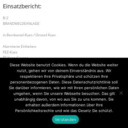
Einsatzbericht:
B-2
BRANDMELDEANLAGE
in Bernkastel-Kues / Ortsteil Kues
Alarmierte Einheiten:
FEZ-Kues
FF-Kues-Gruppe
BeKu WL
Diese Website benutzt Cookies. Wenn du die Website weiter
nutzt, gehen wir von deinem Einverständnis aus. Wir
G-3 GASAUSSTRÖMUNG
B-2 BRANDMELDEANLAGE
respektieren Ihre Privatsphäre und schützen Ihre
personenbezogenen Daten. Diese Datenschutzrichtlinie soll
Sie darüber informieren, wie wir mit Ihren persönlichen Daten
umgehen, wenn Sie unsere Webseite besuchen. Das gilt
unabhängig davon, von wo aus Sie zu uns kommen. Sie
Startseite
Einsätze
Mitglied werden
Über uns
Bilder
Kontakt
erhalten außerdem Informationen über Ihre
Persönlichkeitsrechte und wie das Gesetz Sie schützt.
Theme by
Think Up Themes Ltd
. Powered by
WordPress
.
Verstanden