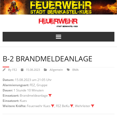
Skip
to
content
B-2 BRANDMELDEANLAGE
By
FE2
15.08.2023
Allgemein
BMA
Datum:
15.08.2023 um 21:05 Uhr
Alarmierungsart:
FEZ, Gruppe
Dauer:
1 Stunde 10 Minuten
Einsatzart:
Brandmeldeanlage
Einsatzort:
Kues
Weitere Kräfte:
Feuerwehr Kues
, FEZ BeKu
, Wehrleiter