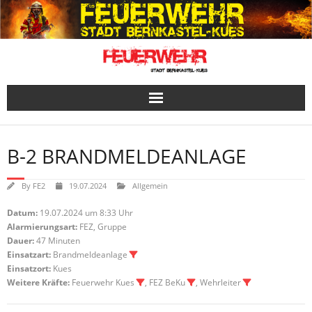
Skip
to
content
B-2 BRANDMELDEANLAGE
By
FE2
19.07.2024
Allgemein
Datum:
19.07.2024 um 8:33 Uhr
Alarmierungsart:
FEZ, Gruppe
Dauer:
47 Minuten
Einsatzart:
Brandmeldeanlage
Einsatzort:
Kues
Weitere Kräfte:
Feuerwehr Kues
, FEZ BeKu
, Wehrleiter