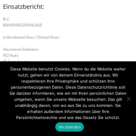
Einsatzbericht:
B-2
BRANDMELDEANLAGE
in Bernkastel-Kues / Ortsteil Kues
Alarmierte Einheiten:
FEZ-Kues
FF-Kues-Gruppe
BeKu WL
Diese Website benutzt Cookies. Wenn du die Website weiter
nutzt, gehen wir von deinem Einverständnis aus. Wir
B-2 BRANDMELDEANLAGE
B-2 BRANDMELDEANLAGE
respektieren Ihre Privatsphäre und schützen Ihre
personenbezogenen Daten. Diese Datenschutzrichtlinie soll
Sie darüber informieren, wie wir mit Ihren persönlichen Daten
umgehen, wenn Sie unsere Webseite besuchen. Das gilt
unabhängig davon, von wo aus Sie zu uns kommen. Sie
Startseite
Einsätze
Mitglied werden
Über uns
Bilder
Kontakt
erhalten außerdem Informationen über Ihre
Persönlichkeitsrechte und wie das Gesetz Sie schützt.
Theme by
Think Up Themes Ltd
. Powered by
WordPress
.
Verstanden