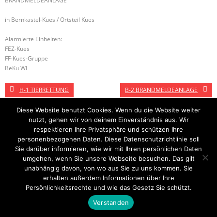
BRANDMELDEANLAGE
in Bernkastel-Kues / Ortsteil Kues
Alarmierte Einheiten:
FEZ-Kues
FF-Kues-Gruppe
BeKu WL
H-1 TIERRETTUNG
B-2 BRANDMELDEANLAGE
Diese Website benutzt Cookies. Wenn du die Website weiter
nutzt, gehen wir von deinem Einverständnis aus. Wir
Startseite
Einsätze
Mitglied werden
Über uns
Bilder
respektieren Ihre Privatsphäre und schützen Ihre
Kontakt
personenbezogenen Daten. Diese Datenschutzrichtlinie soll
Sie darüber informieren, wie wir mit Ihren persönlichen Daten
Theme by
Think Up Themes Ltd
. Powered by
WordPress
.
umgehen, wenn Sie unsere Webseite besuchen. Das gilt
unabhängig davon, von wo aus Sie zu uns kommen. Sie
erhalten außerdem Informationen über Ihre
Persönlichkeitsrechte und wie das Gesetz Sie schützt.
Verstanden