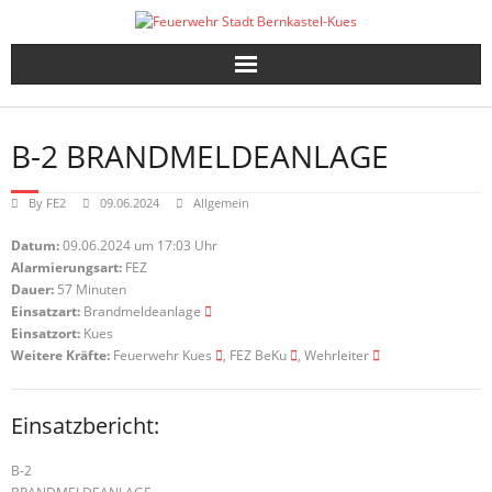
Skip
to
content
B-2 BRANDMELDEANLAGE
By
FE2
09.06.2024
Allgemein
Datum:
09.06.2024 um 17:03 Uhr
Alarmierungsart:
FEZ
Dauer:
57 Minuten
Einsatzart:
Brandmeldeanlage
Einsatzort:
Kues
Weitere Kräfte:
Feuerwehr Kues
, FEZ BeKu
, Wehrleiter
Einsatzbericht:
B-2