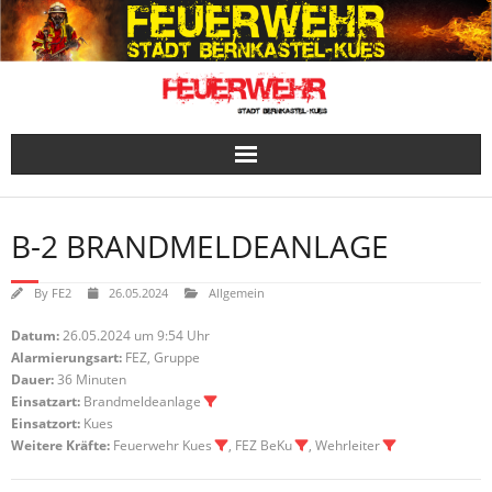
Skip
to
content
B-2 BRANDMELDEANLAGE
By
FE2
26.05.2024
Allgemein
Datum:
26.05.2024 um 9:54 Uhr
Alarmierungsart:
FEZ, Gruppe
Dauer:
36 Minuten
Einsatzart:
Brandmeldeanlage
Einsatzort:
Kues
Weitere Kräfte:
Feuerwehr Kues
, FEZ BeKu
, Wehrleiter