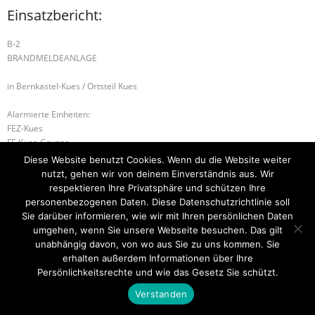
Einsatzbericht:
B-2
BRANDMELDEANLAGE
in Bernkastel-Kues / Ortsteil Kues
Alarmierte Einheiten:
FEZ-Kues
FF-Kues-Gruppe
BeKu WL
Diese Website benutzt Cookies. Wenn du die Website weiter
nutzt, gehen wir von deinem Einverständnis aus. Wir
B-2 BRANDMELDEANLAGE
H-2 TÜR ÖFFNEN DRINGEND
respektieren Ihre Privatsphäre und schützen Ihre
personenbezogenen Daten. Diese Datenschutzrichtlinie soll
Sie darüber informieren, wie wir mit Ihren persönlichen Daten
umgehen, wenn Sie unsere Webseite besuchen. Das gilt
unabhängig davon, von wo aus Sie zu uns kommen. Sie
Startseite
Einsätze
Mitglied werden
Über uns
Bilder
Kontakt
erhalten außerdem Informationen über Ihre
Persönlichkeitsrechte und wie das Gesetz Sie schützt.
Theme by
Think Up Themes Ltd
. Powered by
WordPress
.
Verstanden