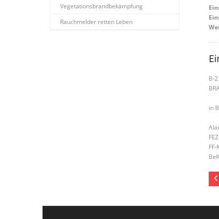
Vegetationsbrandbekämpfung
Ein
Ein
Rauchmelder retten Leben
Wei
Ei
B-2
BR
in 
Ala
FEZ
FF-
BeK