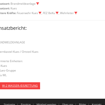
satzart:
Brandmeldeanlage
satzort:
Kues
tere Kräfte:
Feuerwehr Kues
, FEZ BeKu
, Wehrleiter
nsatzbericht:
ANDMELDEANLAGE
Bernkastel-Kues / Ortsteil Kues
rmierte Einheiten:
-Kues
Kues-Gruppe
u WL
W-2 WASSER-/EISRETTUNG
Startseite
Einsätze
Mitglied werden
Über uns
Bilder
Kontakt