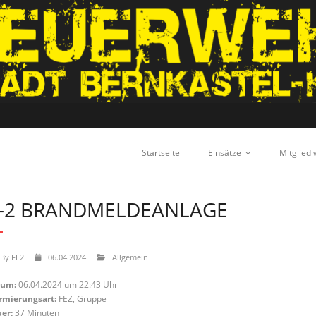
Startseite
Einsätze
Mitglied
-2 BRANDMELDEANLAGE
By
FE2
06.04.2024
Allgemein
tum:
06.04.2024 um 22:43 Uhr
rmierungsart:
FEZ, Gruppe
er:
37 Minuten