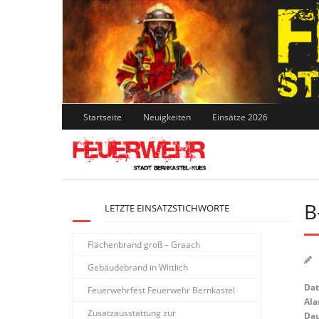
Skip
to
content
Startseite
Neuigkeiten
Einsätze 2026
B
LETZTE EINSATZSTICHWORTE
Flächenbrand groß – Graach
Gebäudebrand in Wittlich
Da
Feuerwehrfest Feuerwehr Bernkastel
Ala
Zusatzausstattung zur
Dau