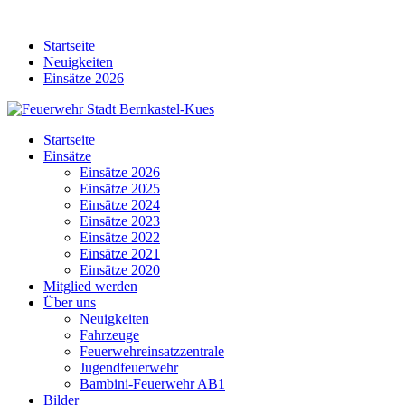
Skip
to
Startseite
content
Neuigkeiten
Einsätze 2026
Startseite
Einsätze
Einsätze 2026
Einsätze 2025
Einsätze 2024
Einsätze 2023
Einsätze 2022
Einsätze 2021
Einsätze 2020
Mitglied werden
Über uns
Neuigkeiten
Fahrzeuge
Feuerwehreinsatzzentrale
Jugendfeuerwehr
Bambini-Feuerwehr AB1
Bilder