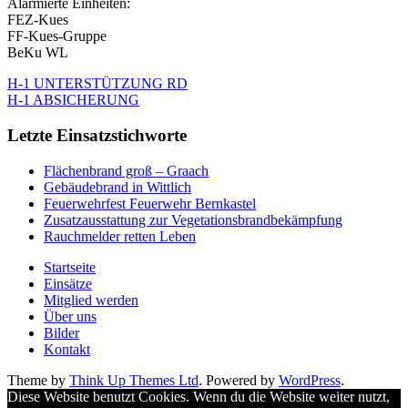
Alarmierte Einheiten:
FEZ-Kues
FF-Kues-Gruppe
BeKu WL
H-1 UNTERSTÜTZUNG RD
H-1 ABSICHERUNG
Letzte Einsatzstichworte
Flächenbrand groß – Graach
Gebäudebrand in Wittlich
Feuerwehrfest Feuerwehr Bernkastel
Zusatzausstattung zur Vegetationsbrandbekämpfung
Rauchmelder retten Leben
Startseite
Einsätze
Mitglied werden
Über uns
Bilder
Kontakt
Theme by
Think Up Themes Ltd
. Powered by
WordPress
.
Diese Website benutzt Cookies. Wenn du die Website weiter nutzt,