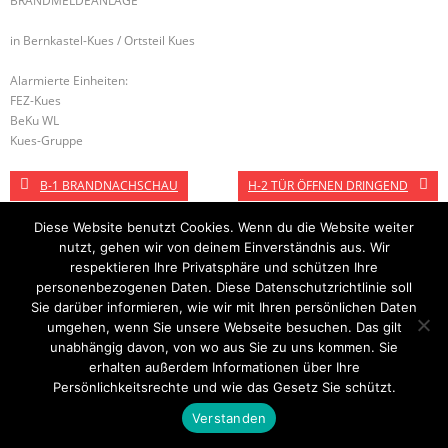
BRANDMELDEANLAGE
in Bernkastel-Kues / Ortsteil Kues
Alarmierte Einheiten:
FEZ-Kues
BeKu WL
Kues-Gruppe
B-1 BRANDNACHSCHAU
H-2 TÜR ÖFFNEN DRINGEND
Diese Website benutzt Cookies. Wenn du die Website weiter
nutzt, gehen wir von deinem Einverständnis aus. Wir
Startseite
Einsätze
Mitglied werden
Über uns
Bilder
respektieren Ihre Privatsphäre und schützen Ihre
Kontakt
personenbezogenen Daten. Diese Datenschutzrichtlinie soll
Sie darüber informieren, wie wir mit Ihren persönlichen Daten
Theme by
Think Up Themes Ltd
. Powered by
WordPress
.
umgehen, wenn Sie unsere Webseite besuchen. Das gilt
unabhängig davon, von wo aus Sie zu uns kommen. Sie
erhalten außerdem Informationen über Ihre
Persönlichkeitsrechte und wie das Gesetz Sie schützt.
Verstanden