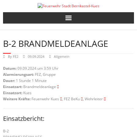
Skip
to
content
B-2 BRANDMELDEANLAGE
By
FE2
09.09.2024
Allgemein
Datum:
09.09.2024 um 3:59 Uhr
Alarmierungsart:
FEZ, Gruppe
Dauer:
1 Stunde 1 Minute
Einsatzart:
Brandmeldeanlage
Einsatzort:
Kues
Weitere Kräfte:
Feuerwehr Kues
, FEZ BeKu
, Wehrleiter
Einsatzbericht:
B-2