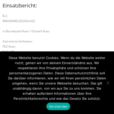
Einsatzbericht:
B-2
BRANDMELDEANLAGE
in Bernkastel-Kues / Ortsteil Kues
Alarmierte Einheiten:
FEZ-Kues
BeKu WL
Kues-Gruppe
Diese Website benutzt Cookies. Wenn du die Website weiter
nutzt, gehen wir von deinem Einverständnis aus. Wir
H-1 ABSICHERUNG
H-1 TIERRETTUNG
respektieren Ihre Privatsphäre und schützen Ihre
personenbezogenen Daten. Diese Datenschutzrichtlinie soll
Sie darüber informieren, wie wir mit Ihren persönlichen Daten
umgehen, wenn Sie unsere Webseite besuchen. Das gilt
unabhängig davon, von wo aus Sie zu uns kommen. Sie
Startseite
Einsätze
Mitglied werden
Über uns
Bilder
Kontakt
erhalten außerdem Informationen über Ihre
Persönlichkeitsrechte und wie das Gesetz Sie schützt.
Theme by
Think Up Themes Ltd
. Powered by
WordPress
.
Verstanden