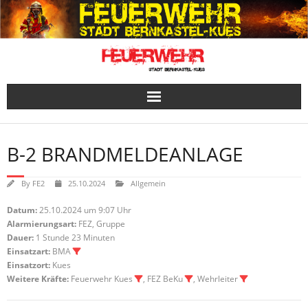
Skip
to
content
B-2 BRANDMELDEANLAGE
By
FE2
25.10.2024
Allgemein
Datum:
25.10.2024 um 9:07 Uhr
Alarmierungsart:
FEZ, Gruppe
Dauer:
1 Stunde 23 Minuten
Einsatzart:
BMA
Einsatzort:
Kues
Weitere Kräfte:
Feuerwehr Kues
, FEZ BeKu
, Wehrleiter