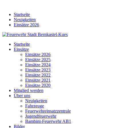
Skip
to
Startseite
content
Neuigkeiten
Einsätze 2026
Startseite
Einsätze
Einsätze 2026
Einsätze 2025
Einsätze 2024
Einsätze 2023
Einsätze 2022
Einsätze 2021
Einsätze 2020
Mitglied werden
Über uns
Neuigkeiten
Fahrzeuge
Feuerwehreinsatzzentrale
Jugendfeuerwehr
Bambini-Feuerwehr AB1
Bilder