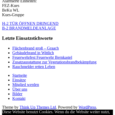
Alarmierte Einheiten:
FEZ-Kues
BeKu WL
Kues-Gruppe
H-2 TÜR ÖFFNEN DRINGEND
B-2 BRANDMELDEANLAGE
Letzte Einsatzstichworte
Flächenbrand groß – Graach
Gebäudebrand in Wittlich
Feuerwehrfest Feuerwehr Bernkastel
Zusatzausstattung zur Vegetationsbrandbekämpfung
Rauchmelder retten Leben
Startseite
Einsätze
Mitglied werden
Über uns
Bilder
Kontakt
Theme by
Think Up Themes Ltd
. Powered by
WordPress
.
Diese Website benutzt Cookies. Wenn du die Website weiter nutzt,