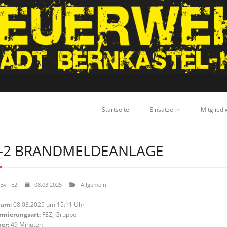
Startseite
Einsätze
Mitglied
-2 BRANDMELDEANLAGE
By
FE2
08.03.2025
Allgemein
tum:
08.03.2025 um 15:11 Uhr
rmierungsart:
FEZ, Gruppe
er:
49 Minuten