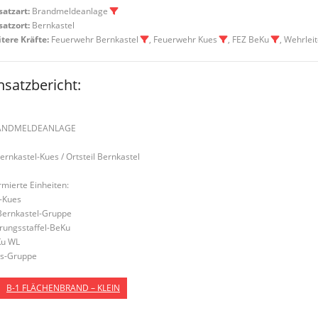
satzart:
Brandmeldeanlage
satzort:
Bernkastel
tere Kräfte:
Feuerwehr Bernkastel
, Feuerwehr Kues
, FEZ BeKu
, Wehrlei
nsatzbericht:
ANDMELDEANLAGE
Bernkastel-Kues / Ortsteil Bernkastel
rmierte Einheiten:
-Kues
Bernkastel-Gruppe
rungsstaffel-BeKu
u WL
s-Gruppe
B-1 FLÄCHENBRAND – KLEIN