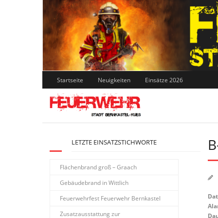
Skip
to
content
Startseite
Neuigkeiten
Einsätze 2026
B
LETZTE EINSATZSTICHWORTE
Flächenbrand groß – Graach
Gebäudebrand in Wittlich
Da
Feuerwehrfest Feuerwehr Bernkastel
Ala
Zusatzausstattung zur
Dau