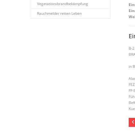
Vegetationsbrandbekämpfung
Ein
Ein
Rauchmelder retten Leben
Wei
Ei
B-2
BR
in 
Ala
FEZ
FF-
Füh
BeK
Kue