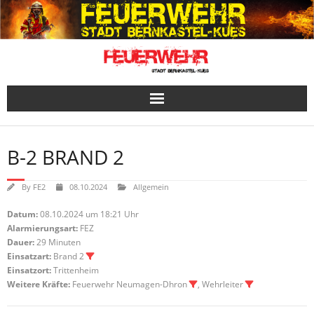
Skip
to
content
B-2 BRAND 2
By
FE2
08.10.2024
Allgemein
Datum:
08.10.2024 um 18:21 Uhr
Alarmierungsart:
FEZ
Dauer:
29 Minuten
Einsatzart:
Brand 2
Einsatzort:
Trittenheim
Weitere Kräfte:
Feuerwehr Neumagen-Dhron
, Wehrleiter