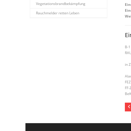
Vegetationsbrandbekämpfung
Ein
Ein
Rauchmelder retten Leben
Wei
Ei
B-1
RA
in 
Ala
FEZ
FF-
BeK