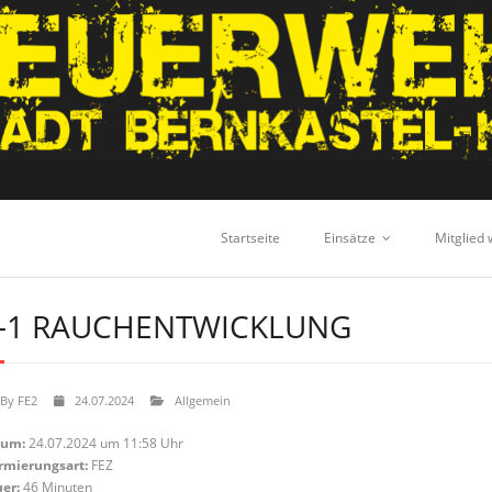
Startseite
Einsätze
Mitglied
-1 RAUCHENTWICKLUNG
By
FE2
24.07.2024
Allgemein
tum:
24.07.2024 um 11:58 Uhr
rmierungsart:
FEZ
er:
46 Minuten