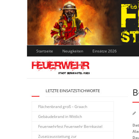
Skip
to
content
Startseite
Neuigkeiten
Einsätze 2026
B
LETZTE EINSATZSTICHWORTE
Flächenbrand groß – Graach
Gebäudebrand in Wittlich
Da
Feuerwehrfest Feuerwehr Bernkastel
Ala
Zusatzausstattung zur
Dau