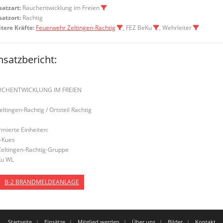
satzart:
Rauchentwicklung im Freien
satzort:
Rachtig
tere Kräfte:
Feuerwehr Zeltingen-Rachtig
, FEZ BeKu
, Wehrleiter
nsatzbericht:
UCHENTWICKLUNG IM FREIEN
Zeltingen-Rachtig / Ortsteil Rachtig
rmierte Einheiten:
-Kues
Zeltingen-Rachtig-Gruppe
u WL
B-2 BRANDMELDEANLAGE
Startseite
Einsätze
Mitglied werden
Über uns
Bilder
Kontakt