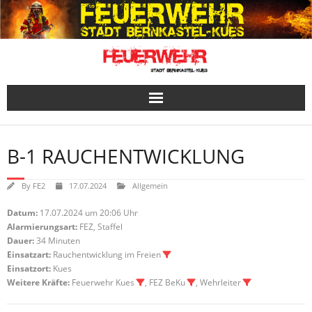
Skip
to
content
B-1 RAUCHENTWICKLUNG
By
FE2
17.07.2024
Allgemein
Datum:
17.07.2024 um 20:06 Uhr
Alarmierungsart:
FEZ, Staffel
Dauer:
34 Minuten
Einsatzart:
Rauchentwicklung im Freien
Einsatzort:
Kues
Weitere Kräfte:
Feuerwehr Kues
, FEZ BeKu
, Wehrleiter