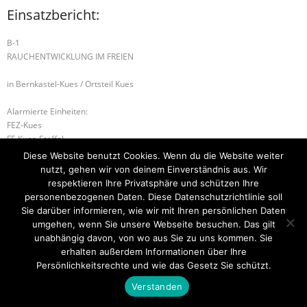
Einsatzbericht:
B-1
RAUCHENTWICKLUNG IM FREIEN
in Bernkastel-Kues / Ortsteil Kues
Alarmierte Einheiten:
FEZ-Kues
FF-Kues-Staffel
BeKu WL
Diese Website benutzt Cookies. Wenn du die Website weiter
nutzt, gehen wir von deinem Einverständnis aus. Wir
H-1 EINFACHE HILFELEISTUNG
B-2 BRANDMELDEANLAGE
respektieren Ihre Privatsphäre und schützen Ihre
personenbezogenen Daten. Diese Datenschutzrichtlinie soll
Sie darüber informieren, wie wir mit Ihren persönlichen Daten
umgehen, wenn Sie unsere Webseite besuchen. Das gilt
unabhängig davon, von wo aus Sie zu uns kommen. Sie
Startseite
Einsätze
Mitglied werden
Über uns
Bilder
Kontakt
erhalten außerdem Informationen über Ihre
Persönlichkeitsrechte und wie das Gesetz Sie schützt.
Theme by
Think Up Themes Ltd
. Powered by
WordPress
.
Verstanden