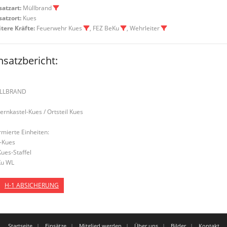
satzart:
Müllbrand
satzort:
Kues
tere Kräfte:
Feuerwehr Kues
, FEZ BeKu
, Wehrleiter
nsatzbericht:
LLBRAND
Bernkastel-Kues / Ortsteil Kues
rmierte Einheiten:
-Kues
Kues-Staffel
u WL
H-1 ABSICHERUNG
Startseite
Einsätze
Mitglied werden
Über uns
Bilder
Kontakt