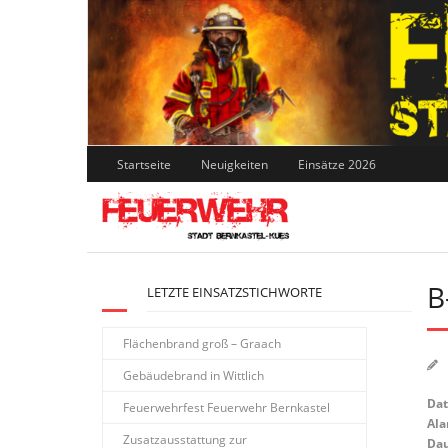
Skip
to
content
Startseite
Neuigkeiten
Einsätze 2026
B
LETZTE EINSATZSTICHWORTE
Flächenbrand groß – Graach
Gebäudebrand in Wittlich
Da
Feuerwehrfest Feuerwehr Bernkastel
Ala
Zusatzausstattung zur
Dau