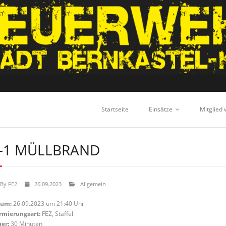
Startseite
Einsätze
Mitglied
-1 MÜLLBRAND
By
FE2
26.09.2023
Allgemein
tum:
26.09.2023 um 21:40 Uhr
rmierungsart:
FEZ, Staffel
er:
30 Minuten