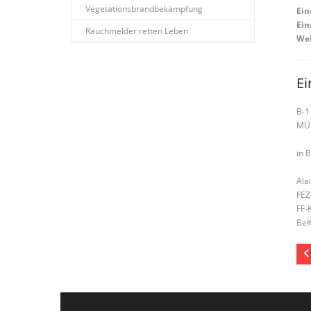
Vegetationsbrandbekämpfung
Ein
Ein
Rauchmelder retten Leben
Wei
Ei
B-1
MÜ
in 
Ala
FEZ
FF-
BeK