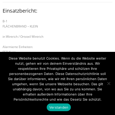
Einsatzbericht:
B-1
FLÄCHENBRAND – KLEIN
in Wintrich / Ortsteil Wintrich
Alarmierte Einheiten:
FEZ-Kues
BeKu WL
Diese Website benutzt Cookies. Wenn du die Website weiter
nutzt, gehen wir von deinem Einverständnis aus. Wir
B-2 BRANDMELDEANLAGE
H-1 ABSICHERUNG
respektieren Ihre Privatsphäre und schützen Ihre
personenbezogenen Daten. Diese Datenschutzrichtlinie soll
Sie darüber informieren, wie wir mit Ihren persönlichen Daten
umgehen, wenn Sie unsere Webseite besuchen. Das gilt
unabhängig davon, von wo aus Sie zu uns kommen. Sie
Startseite
Einsätze
Mitglied werden
Über uns
Bilder
Kontakt
erhalten außerdem Informationen über Ihre
Persönlichkeitsrechte und wie das Gesetz Sie schützt.
Theme by
Think Up Themes Ltd
. Powered by
WordPress
.
Verstanden