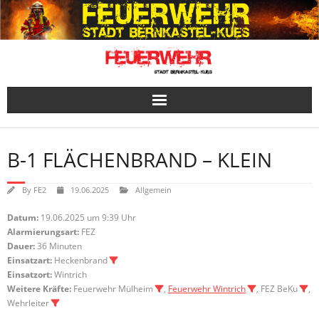
Skip
to
content
B-1 FLÄCHENBRAND – KLEIN
By
FE2
19.06.2025
Allgemein
Datum:
19.06.2025 um 9:39 Uhr
Alarmierungsart:
FEZ
Dauer:
36 Minuten
Einsatzart:
Heckenbrand
Einsatzort:
Wintrich
Weitere Kräfte:
Feuerwehr Mülheim
,
Feuerwehr Wintrich
, FEZ BeKu
,
Wehrleiter