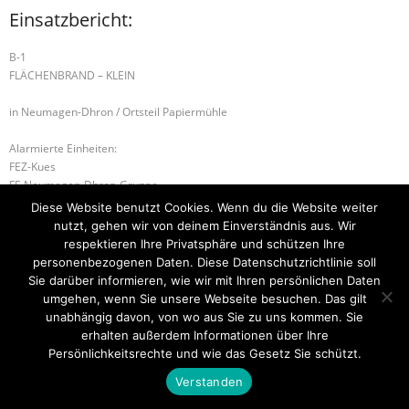
Einsatzbericht:
B-1
FLÄCHENBRAND – KLEIN
in Neumagen-Dhron / Ortsteil Papiermühle
Alarmierte Einheiten:
FEZ-Kues
FF-Neumagen-Dhron-Gruppe
FF-Papiermühle
Diese Website benutzt Cookies. Wenn du die Website weiter
WL-Bernkastel-Kues
nutzt, gehen wir von deinem Einverständnis aus. Wir
respektieren Ihre Privatsphäre und schützen Ihre
B-2 WOHNUNGSBRAND
H-2 TÜR ÖFFNEN DRINGEND
personenbezogenen Daten. Diese Datenschutzrichtlinie soll
Sie darüber informieren, wie wir mit Ihren persönlichen Daten
umgehen, wenn Sie unsere Webseite besuchen. Das gilt
unabhängig davon, von wo aus Sie zu uns kommen. Sie
erhalten außerdem Informationen über Ihre
Startseite
Einsätze
Mitglied werden
Über uns
Bilder
Kontakt
Persönlichkeitsrechte und wie das Gesetz Sie schützt.
Theme by
Think Up Themes Ltd
. Powered by
WordPress
.
Verstanden