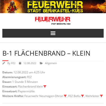
Skip
to
content
B-1 FLÄCHENBRAND – KLEIN
By
FE2
12.08.2022
Allgemein
Datum:
12.08.2022 um 4:25 Uhr
Alarmierungsart:
FEZ
Dauer:
1 Stunde 5 Minuten
Einsatzart:
Flächenbrand klein
Einsatzort:
Papiermühle
Weitere Kräfte:
Feuerwehr Neumagen-Dhron
, FEZ BeKu
, Wehrleiter