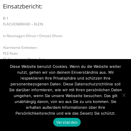
Einsatzbericht:
B-1
FLÄCHENBRAND – KLEIN
in Neumagen-Dhron / Ortsteil Dhron
Alarmierte Einheiten:
FEZ-Kues
FF-Neumagen-Dhron-Zug
BeKu WL
Diese Website benutzt Cookies. Wenn du die Website weiter
nutzt, gehen wir von deinem Einverständnis aus. Wir
H-2 PERSON IN ZWANGSLAGE
H-1 Einfache Hilfeleistung
respektieren Ihre Privatsphäre und schützen Ihre
personenbezogenen Daten. Diese Datenschutzrichtlinie soll
Sie darüber informieren, wie wir mit Ihren persönlichen Daten
umgehen, wenn Sie unsere Webseite besuchen. Das gilt
unabhängig davon, von wo aus Sie zu uns kommen. Sie
Startseite
Einsätze
Mitglied werden
Über uns
Bilder
Kontakt
erhalten außerdem Informationen über Ihre
Persönlichkeitsrechte und wie das Gesetz Sie schützt.
Theme by
Think Up Themes Ltd
. Powered by
WordPress
.
Verstanden