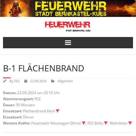
Skip
to
content
B-1 FLÄCHENBRAND
By
FE2
22.09.2024
Allgemein
Datum:
22.09.2024 um 20:10 Uhr
Alarmierungsart:
FEZ
Dauer:
50 Minuten
Einsatzart:
Flächenbrand klein
Einsatzort:
Dhron
Weitere Kräfte:
Feuerwehr Neumagen-Dhron
, FEZ BeKu
, Wehrleiter