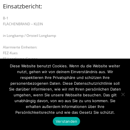
Einsatzbericht:
B-1
FLÄCHENBRAND – KLEIN
in Longkamp / Ortsteil Longkamp
Alarmierte Einheiten:
FEZ-Kues
FF-Longkamp-Gruppe
BeKu WL
Diese Website benutzt Cookies. Wenn du die Website weiter
nutzt, gehen wir von deinem Einverständnis aus. Wir
B-2 Brandmelderanlage
B-2 BRANDMELDEANLAGE
respektieren Ihre Privatsphäre und schützen Ihre
personenbezogenen Daten. Diese Datenschutzrichtlinie soll
Sie darüber informieren, wie wir mit Ihren persönlichen Daten
umgehen, wenn Sie unsere Webseite besuchen. Das gilt
unabhängig davon, von wo aus Sie zu uns kommen. Sie
Startseite
Einsätze
Mitglied werden
Über uns
Bilder
Kontakt
erhalten außerdem Informationen über Ihre
Persönlichkeitsrechte und wie das Gesetz Sie schützt.
Theme by
Think Up Themes Ltd
. Powered by
WordPress
.
Verstanden