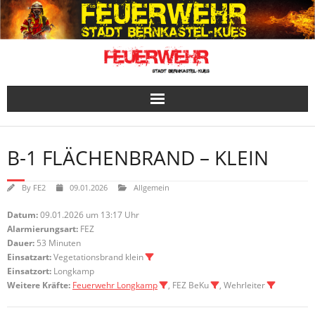
Skip
to
content
B-1 FLÄCHENBRAND – KLEIN
By
FE2
09.01.2026
Allgemein
Datum:
09.01.2026 um 13:17 Uhr
Alarmierungsart:
FEZ
Dauer:
53 Minuten
Einsatzart:
Vegetationsbrand klein
Einsatzort:
Longkamp
Weitere Kräfte:
Feuerwehr Longkamp
, FEZ BeKu
, Wehrleiter