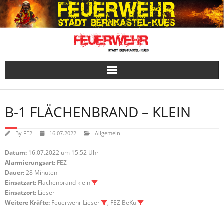
Skip
to
content
B-1 FLÄCHENBRAND – KLEIN
By
FE2
16.07.2022
Allgemein
Datum:
16.07.2022 um 15:52 Uhr
Alarmierungsart:
FEZ
Dauer:
28 Minuten
Einsatzart:
Flächenbrand klein
Einsatzort:
Lieser
Weitere Kräfte:
Feuerwehr Lieser
, FEZ BeKu