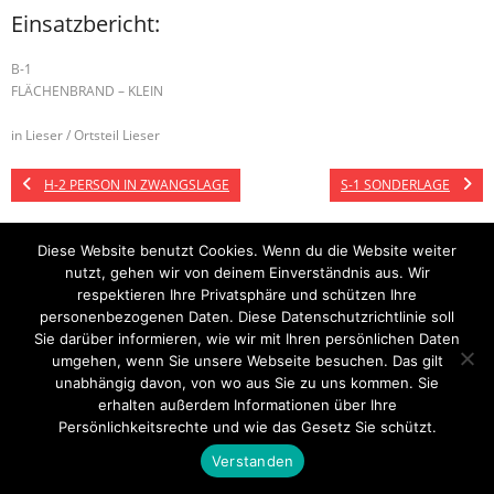
Einsatzbericht:
B-1
FLÄCHENBRAND – KLEIN
in Lieser / Ortsteil Lieser
H-2 PERSON IN ZWANGSLAGE
S-1 SONDERLAGE
Diese Website benutzt Cookies. Wenn du die Website weiter
nutzt, gehen wir von deinem Einverständnis aus. Wir
Startseite
Einsätze
Mitglied werden
Über uns
Bilder
Kontakt
respektieren Ihre Privatsphäre und schützen Ihre
personenbezogenen Daten. Diese Datenschutzrichtlinie soll
Theme by
Think Up Themes Ltd
. Powered by
WordPress
.
Sie darüber informieren, wie wir mit Ihren persönlichen Daten
umgehen, wenn Sie unsere Webseite besuchen. Das gilt
unabhängig davon, von wo aus Sie zu uns kommen. Sie
erhalten außerdem Informationen über Ihre
Persönlichkeitsrechte und wie das Gesetz Sie schützt.
Verstanden