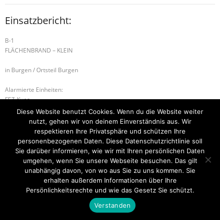
Einsatzbericht:
B-1
FLÄCHENBRAND – KLEIN
in Burgen / Ortsteil Burgen
Alarmierte Einheiten:
FEZ-Kues
BeKu WL
Diese Website benutzt Cookies. Wenn du die Website weiter
nutzt, gehen wir von deinem Einverständnis aus. Wir
B-2 BRANDMELDEANLAGE
respektieren Ihre Privatsphäre und schützen Ihre
personenbezogenen Daten. Diese Datenschutzrichtlinie soll
B-1 RAUCHENTWICKLUNG IM FREIEN
Sie darüber informieren, wie wir mit Ihren persönlichen Daten
umgehen, wenn Sie unsere Webseite besuchen. Das gilt
unabhängig davon, von wo aus Sie zu uns kommen. Sie
erhalten außerdem Informationen über Ihre
Startseite
Einsätze
Mitglied werden
Über uns
Bilder
Persönlichkeitsrechte und wie das Gesetz Sie schützt.
Kontakt
Verstanden
Theme by
Think Up Themes Ltd
. Powered by
WordPress
.