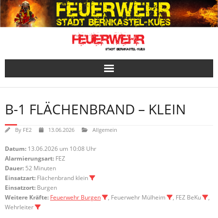
Skip
to
content
B-1 FLÄCHENBRAND – KLEIN
By
FE2
13.06.2026
Allgemein
Datum:
13.06.2026 um 10:08 Uhr
Alarmierungsart:
FEZ
Dauer:
52 Minuten
Einsatzart:
Flächenbrand klein
Einsatzort:
Burgen
Weitere Kräfte:
Feuerwehr Burgen
, Feuerwehr Mülheim
, FEZ BeKu
,
Wehrleiter