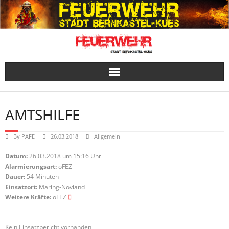
Skip
to
content
AMTSHILFE
By
PAFE
26.03.2018
Allgemein
Datum:
26.03.2018 um 15:16 Uhr
Alarmierungsart:
oFEZ
Dauer:
54 Minuten
Einsatzort:
Maring-Noviand
Weitere Kräfte:
oFEZ
Kein Einsatzbericht vorhanden