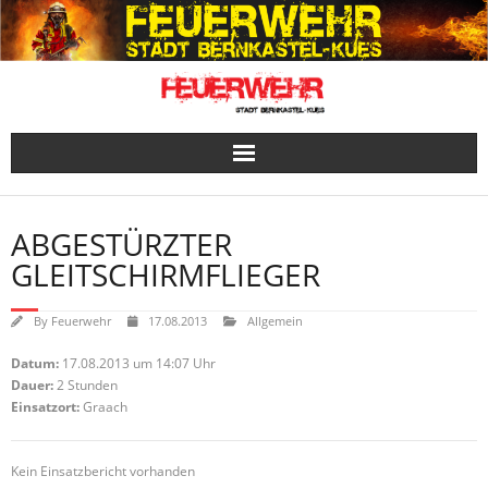
Skip
to
content
ABGESTÜRZTER
GLEITSCHIRMFLIEGER
By
Feuerwehr
17.08.2013
Allgemein
Datum:
17.08.2013 um 14:07 Uhr
Dauer:
2 Stunden
Einsatzort:
Graach
Kein Einsatzbericht vorhanden