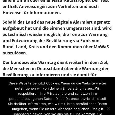
einem Unfall oder einer Naturkatastrophe. Der Text
enthält Anweisungen zum Verhalten und auch
Hinweise für Informationen.
Sobald das Land das neue digitale Alarmierungsnetz
aufgebaut hat und die Sirenen umgerüstet sind, wird
es technisch wieder möglich, die Töne zur Warnung
und Entwarnung der Bevölkerung via Funk von
Bund, Land, Kreis und den Kommunen über MoWaS
auszulösen.
Der bundesweite Warntag dient weiterhin dem Ziel,
die Menschen in Deutschland über die Warnung der
Bevölkerung zu informieren und sie damit für
Warnungen zu sensibilisieren.
Diese Website benutzt Cookies. Wenn du die Website weiter
nutzt, gehen wir von deinem Einverständnis aus. Wir
Post Views:
0
respektieren Ihre Privatsphäre und schützen Ihre
personenbezogenen Daten. Diese Datenschutzrichtlinie soll
Öl auf Gewässer
Grundausbildung bei der Feuerwehr Kues
Sie darüber informieren, wie wir mit Ihren persönlichen Daten
umgehen, wenn Sie unsere Webseite besuchen. Das gilt
unabhängig davon, von wo aus Sie zu uns kommen. Sie