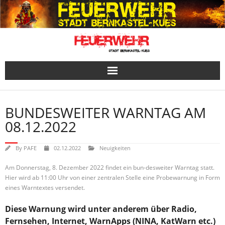
Skip
to
content
BUNDESWEITER WARNTAG AM
08.12.2022
By
PAFE
02.12.2022
Neuigkeiten
Am Donnerstag, 8. Dezember 2022 findet ein bun-desweiter Warntag statt.
Hier wird ab 11:00 Uhr von einer zentralen Stelle eine Probewarnung in Form
eines Warntextes versendet.
Diese Warnung wird unter anderem über Radio,
Fernsehen, Internet, WarnApps (NINA, KatWarn etc.)