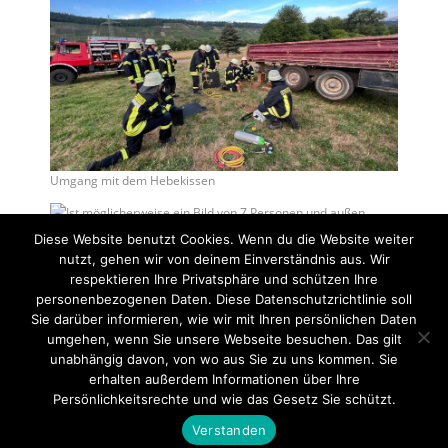
Umgang mit dem Hebekissen
Umgang mit dem Greifzug
Diese Website benutzt Cookies. Wenn du die Website weiter
nutzt, gehen wir von deinem Einverständnis aus. Wir
Post Views:
0
respektieren Ihre Privatsphäre und schützen Ihre
personenbezogenen Daten. Diese Datenschutzrichtlinie soll
Halbjahresübersicht
Moselhochwasser Juni 2021 Rückblick
Sie darüber informieren, wie wir mit Ihren persönlichen Daten
umgehen, wenn Sie unsere Webseite besuchen. Das gilt
unabhängig davon, von wo aus Sie zu uns kommen. Sie
erhalten außerdem Informationen über Ihre
Startseite
Einsätze
Mitglied werden
Über uns
Bilder
Persönlichkeitsrechte und wie das Gesetz Sie schützt.
Kontakt
Verstanden
Theme by
Think Up Themes Ltd
. Powered by
WordPress
.