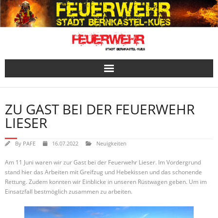
Skip
to
content
ZU GAST BEI DER FEUERWEHR
LIESER
By
PAFE
16.07.2022
Neuigkeiten
Am 11 Juni waren wir zur Gast bei der Feuerwehr Lieser. Im Vordergrund
stand hier das Arbeiten mit Greifzug und Hebekissen und das schonende
Rettung. Zudem konnten wir Einblicke in unseren Rüstwagen geben. Um im
Einsatzfall bestmöglich zusammen zu arbeiten.