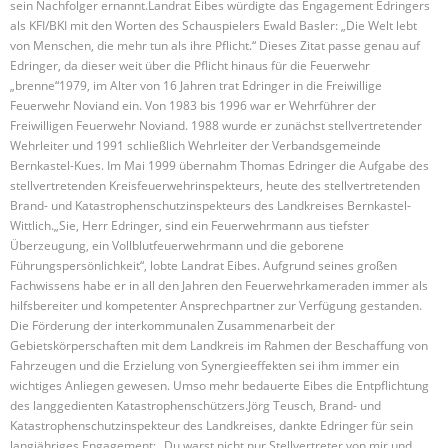
sein Nachfolger ernannt.Landrat Eibes würdigte das Engagement Edringers
als KFI/BKI mit den Worten des Schauspielers Ewald Basler: „Die Welt lebt
von Menschen, die mehr tun als ihre Pflicht.“ Dieses Zitat passe genau auf
Edringer, da dieser weit über die Pflicht hinaus für die Feuerwehr
„brenne“1979, im Alter von 16 Jahren trat Edringer in die Freiwillige
Feuerwehr Noviand ein. Von 1983 bis 1996 war er Wehrführer der
Freiwilligen Feuerwehr Noviand. 1988 wurde er zunächst stellvertretender
Wehrleiter und 1991 schließlich Wehrleiter der Verbandsgemeinde
Bernkastel-Kues. Im Mai 1999 übernahm Thomas Edringer die Aufgabe des
stellvertretenden Kreisfeuerwehrinspekteurs, heute des stellvertretenden
Brand- und Katastrophenschutzinspekteurs des Landkreises Bernkastel-
Wittlich.„Sie, Herr Edringer, sind ein Feuerwehrmann aus tiefster
Überzeugung, ein Vollblutfeuerwehrmann und die geborene
Führungspersönlichkeit“, lobte Landrat Eibes. Aufgrund seines großen
Fachwissens habe er in all den Jahren den Feuerwehrkameraden immer als
hilfsbereiter und kompetenter Ansprechpartner zur Verfügung gestanden.
Die Förderung der interkommunalen Zusammenarbeit der
Gebietskörperschaften mit dem Landkreis im Rahmen der Beschaffung von
Fahrzeugen und die Erzielung von Synergieeffekten sei ihm immer ein
wichtiges Anliegen gewesen. Umso mehr bedauerte Eibes die Entpflichtung
des langgedienten Katastrophenschützers.Jörg Teusch, Brand- und
Katastrophenschutzinspekteur des Landkreises, dankte Edringer für sein
langjähriges Engagement: „Du warst nicht nur Stellvertreter von mir und