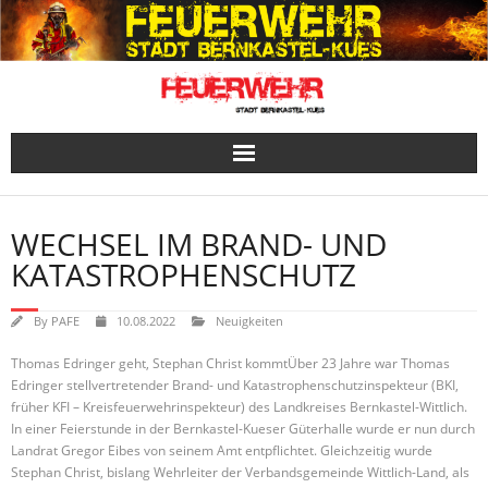
Skip
to
content
WECHSEL IM BRAND- UND
KATASTROPHENSCHUTZ
By
PAFE
10.08.2022
Neuigkeiten
Thomas Edringer geht, Stephan Christ kommtÜber 23 Jahre war Thomas
Edringer stellvertretender Brand- und Katastrophenschutzinspekteur (BKI,
früher KFI – Kreisfeuerwehrinspekteur) des Landkreises Bernkastel-Wittlich.
In einer Feierstunde in der Bernkastel-Kueser Güterhalle wurde er nun durch
Landrat Gregor Eibes von seinem Amt entpflichtet. Gleichzeitig wurde
Stephan Christ, bislang Wehrleiter der Verbandsgemeinde Wittlich-Land, als