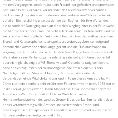
meinen Vorgängern, sondern auch ein Freund, der gefordert und unterstützt
hat“. Auch Peter Gerhards, Vorsitzender des Kreisfeuerwehrverbandes
dankte dem „Urgestein des modernen Feuerwehrwesens“ für seine Arbeit
auf allen Ebenen.Edringer selbst dankte den Rednern für ihre Worte, doch
ein besonderer Dank ging auch an die vielen Wegbegleiter in der Feuerwehr,
die Mitarbeiter seiner Firma und nicht zuletzt an seine Ehefrau Isolde und die
weiteren Familienmitglieder. Sein Entschluss das Amt des stellvertretenden
Brand- und Katastrophenschutzinspekteurs weiterzugeben, sei aufgrund
persönlicher Umstände schon lange gereift und die Flutkatastrophe im
vergangenen Jahr habe hierzu den letzten Anstoß gegeben. Da er weiter als
Wehrleiter seiner Verbandsgemeinde tätig sein wolle, im Katastrophenfall
aber nicht gleichzeitig auf VG-Ebene wie auf Kreisebene tätig sein könne,
habe er sich zugunsten der Verbandsgemeinde entschieden.Als sein
Nachfolger tritt nun Stephan Christ an, der bisher Wehrleiter der
Verbandsgemeinde Wittlich-Land war und in Folge dieses Amt aufgibt. Mit
Christ rückt ein ebenfalls sehr erfahrener Feuerwehrmann nach. 1983 trat er
in die Freiwillige Feuerwehr Osann-Monzel ein. 1994 übernahm er dort die
Aufgabe als Wehrführer. Seit 2012 ist er Wehrleiter seiner
Heimatverbandsgemeinde. Landrat Gregor Eibes dankte ihm herzlich, dass
er das verantwortungsvolle Amt des stellvertretenden Brand- und
Katastrophenschutzinspekteurs des Landkreises wahrnimmt und wünschte
für die anstehenden Aufgaben viel Erfolg.