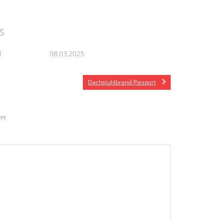
S
d
08.03.2025
Dachstuhlbrand Piesport
rt