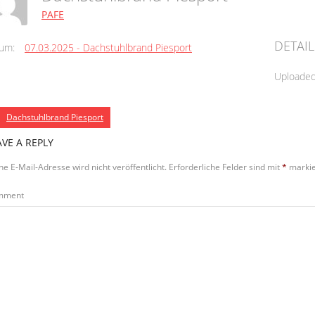
PAFE
DETAIL
um:
07.03.2025 - Dachstuhlbrand Piesport
Uploade
Dachstuhlbrand Piesport
AVE A REPLY
ne E-Mail-Adresse wird nicht veröffentlicht.
Erforderliche Felder sind mit
*
markie
mment