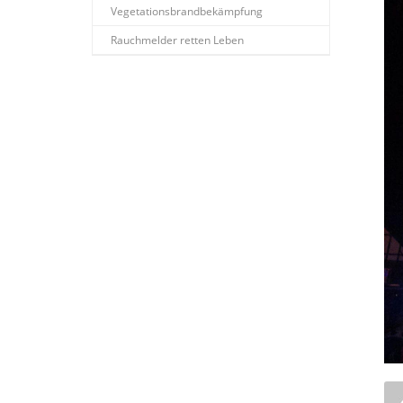
Vegetationsbrandbekämpfung
Rauchmelder retten Leben