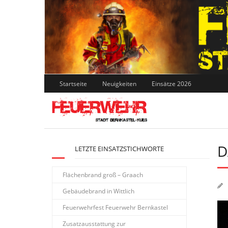
Skip
to
content
Startseite
Neuigkeiten
Einsätze 2026
D
LETZTE EINSATZSTICHWORTE
Flächenbrand groß – Graach
Gebäudebrand in Wittlich
Feuerwehrfest Feuerwehr Bernkastel
Zusatzausstattung zur