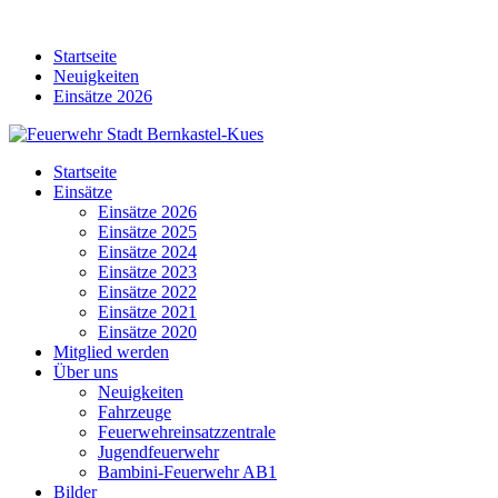
Skip
to
Startseite
content
Neuigkeiten
Einsätze 2026
Startseite
Einsätze
Einsätze 2026
Einsätze 2025
Einsätze 2024
Einsätze 2023
Einsätze 2022
Einsätze 2021
Einsätze 2020
Mitglied werden
Über uns
Neuigkeiten
Fahrzeuge
Feuerwehreinsatzzentrale
Jugendfeuerwehr
Bambini-Feuerwehr AB1
Bilder