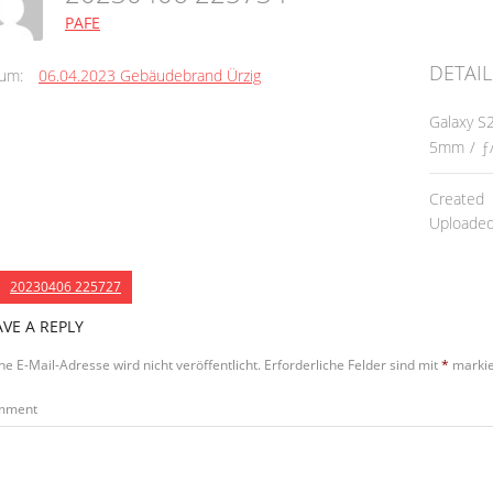
PAFE
DETAIL
um:
06.04.2023 Gebäudebrand Ürzig
Galaxy S
5mm
/
ƒ
Created
Uploade
20230406 225727
AVE A REPLY
ne E-Mail-Adresse wird nicht veröffentlicht.
Erforderliche Felder sind mit
*
markie
mment