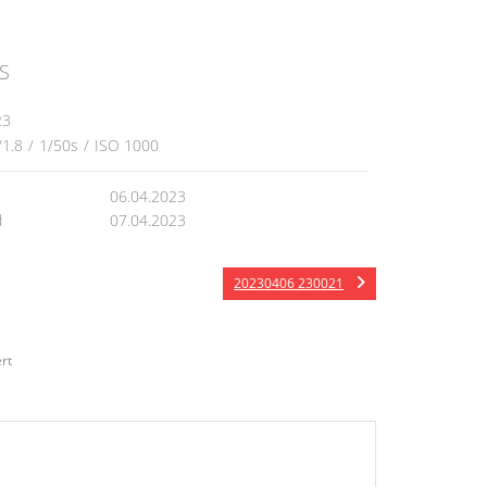
S
23
/1.8
/
1/50s
/
ISO 1000
06.04.2023
d
07.04.2023
20230406 230021
rt