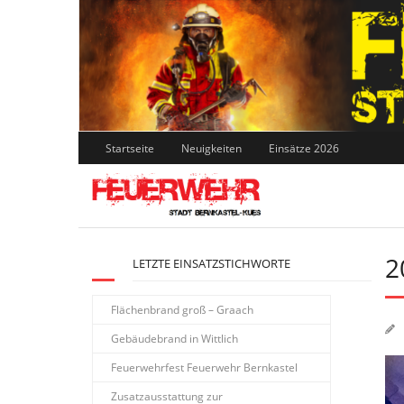
Skip
to
content
Startseite
Neuigkeiten
Einsätze 2026
2
LETZTE EINSATZSTICHWORTE
Flächenbrand groß – Graach
Gebäudebrand in Wittlich
Feuerwehrfest Feuerwehr Bernkastel
Zusatzausstattung zur