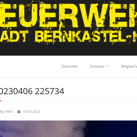
Startseite
Einsätze
Mitglied
0230406 225734
By
PAFE
07.04.2023