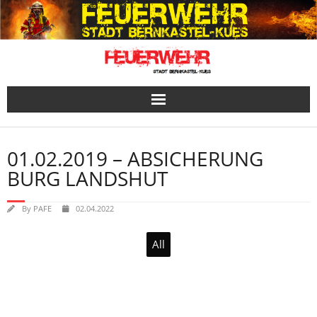
Skip
to
content
01.02.2019 – ABSICHERUNG
BURG LANDSHUT
By
PAFE
02.04.2022
All