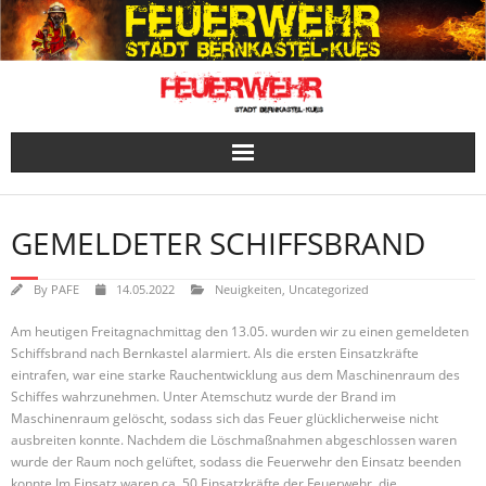
Skip
to
content
GEMELDETER SCHIFFSBRAND
By
PAFE
14.05.2022
Neuigkeiten
,
Uncategorized
Am heutigen Freitagnachmittag den 13.05. wurden wir zu einen gemeldeten
Schiffsbrand nach Bernkastel alarmiert. Als die ersten Einsatzkräfte
eintrafen, war eine starke Rauchentwicklung aus dem Maschinenraum des
Schiffes wahrzunehmen. Unter Atemschutz wurde der Brand im
Maschinenraum gelöscht, sodass sich das Feuer glücklicherweise nicht
ausbreiten konnte. Nachdem die Löschmaßnahmen abgeschlossen waren
wurde der Raum noch gelüftet, sodass die Feuerwehr den Einsatz beenden
konnte.Im Einsatz waren ca. 50 Einsatzkräfte der Feuerwehr, die