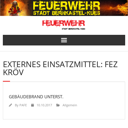
Skip
to
content
EXTERNES EINSATZMITTEL:
FEZ
KRÖV
GEBÄUDEBRAND UNTERST.
By
PAFE
10.10.2017
Allgemein