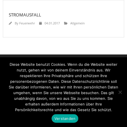
STROMAUSFALL
By
Feuerwehr
04.01.2017
Allgemein
Startseite
Einsätze
Mitglied werden
Über uns
Bilder
Diese Website benutzt Cookies. Wenn du die Website weiter
Kontakt
nutzt, gehen wir von deinem Einverständnis aus. Wir
Theme by
Think Up Themes Ltd
. Powered by
WordPress
.
respektieren Ihre Privatsphäre und schützen Ihre
personenbezogenen Daten. Diese Datenschutzrichtlinie soll
Sie darüber informieren, wie wir mit Ihren persönlichen Daten
umgehen, wenn Sie unsere Webseite besuchen. Das gilt
unabhängig davon, von wo aus Sie zu uns kommen. Sie
erhalten außerdem Informationen über Ihre
Persönlichkeitsrechte und wie das Gesetz Sie schützt.
Verstanden