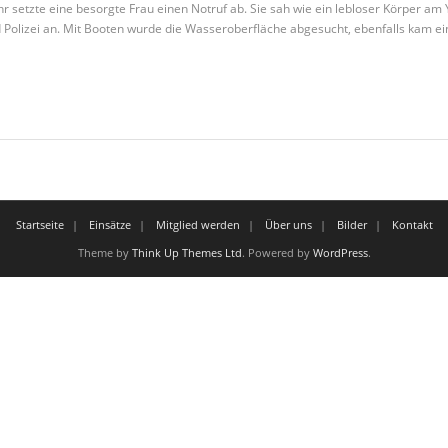
etzte eine besorgte Frau einen Notruf ab. Sie sah wie ein lebloser Körper am Y
 Polizei an. Mit Booten wurde die Wasseroberfläche abgesucht, ebenfalls kam e
Startseite
Einsätze
Mitglied werden
Über uns
Bilder
Kontakt
Theme by
Think Up Themes Ltd
. Powered by
WordPress
.