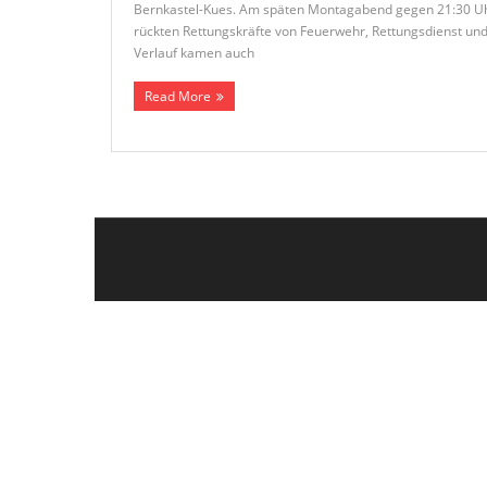
Bernkastel-Kues. Am späten Montagabend gegen 21:30 Uhr s
rückten Rettungskräfte von Feuerwehr, Rettungsdienst und
Verlauf kamen auch
Read More