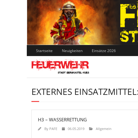
Skip
to
content
Startseite
Neuigkeiten
Einsätze 2026
EXTERNES EINSATZMITTEL
H3 – WASSERRETTUNG
By
PAFE
06.05.2019
Allgemein