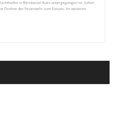
achthafen in Bernkastel Kues untergegangen ist. Sofort
ine Drohne der Feuerwehr zum Einsatz. Im weiteren