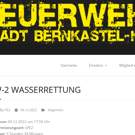
Startseite
Einsätze
Mitglied
-2 WASSERRETTUNG
By
FE2
04.12.2022
Allgemein
tum:
04.12.2022 um 17:56 Uhr
rmierungsart:
oFEZ
er:
3 Stunden 34 Minuten