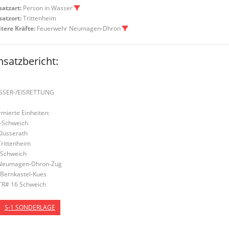
satzart:
Person in Wasser
satzort:
Trittenheim
tere Kräfte:
Feuerwehr Neumagen-Dhron
nsatzbericht:
2
SSER-/EISRETTUNG
rmierte Einheiten:
-Schweich
Klüsserath
Trittenheim
Schweich
Neumagen-Dhron-Zug
Bernkastel-Kues
TR# 16 Schweich
S-1 SONDERLAGE