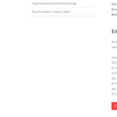
Vegetationsbrandbekämpfung
Ein
Ein
Rauchmelder retten Leben
Wei
Ei
W-
WA
Ala
FEZ
FF-
FF-
WL-
FF-
WL-
PE 