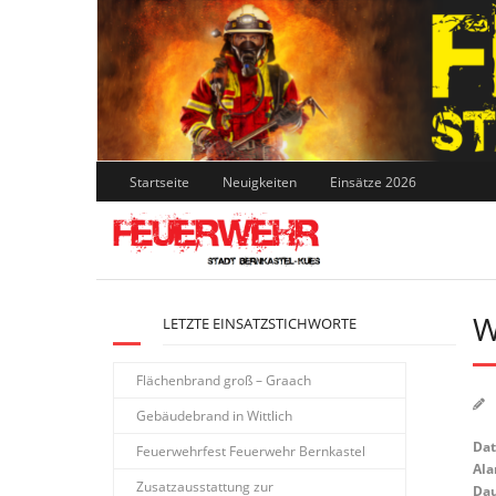
Skip
to
content
Startseite
Neuigkeiten
Einsätze 2026
W
LETZTE EINSATZSTICHWORTE
Flächenbrand groß – Graach
Gebäudebrand in Wittlich
Da
Feuerwehrfest Feuerwehr Bernkastel
Ala
Zusatzausstattung zur
Dau