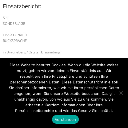
Einsatzbericht:
S-1
SONDERLAGE
EINSATZ NACH
RÜCKSPRACHE
in Brauneberg / Ortsteil Brauneberg
B1.02 – BSW
B-2 RAUCHWARNMELDER
Diese Website benutzt Cookies. Wenn du die Website weiter
nutzt, gehen wir von deinem Einverständnis aus. Wir
respektieren Ihre Privatsphäre und schützen Ihre
personenbezogenen Daten. Diese Datenschutzrichtlinie soll
Sie darüber informieren, wie wir mit Ihren persönlichen Daten
Startseite
Einsätze
Mitglied werden
Über uns
Bilder
Kontakt
umgehen, wenn Sie unsere Webseite besuchen. Das gilt
unabhängig davon, von wo aus Sie zu uns kommen. Sie
Theme by
Think Up Themes Ltd
. Powered by
WordPress
.
erhalten außerdem Informationen über Ihre
Persönlichkeitsrechte und wie das Gesetz Sie schützt.
Verstanden