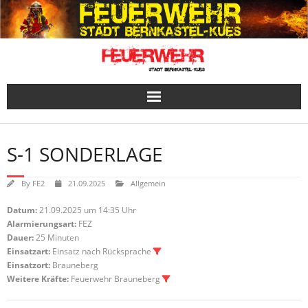
Skip
to
content
S-1 SONDERLAGE
By
FE2
21.09.2025
Allgemein
Datum:
21.09.2025 um 14:35 Uhr
Alarmierungsart:
FEZ
Dauer:
25 Minuten
Einsatzart:
Einsatz nach Rücksprache
Einsatzort:
Brauneberg
Weitere Kräfte:
Feuerwehr Brauneberg