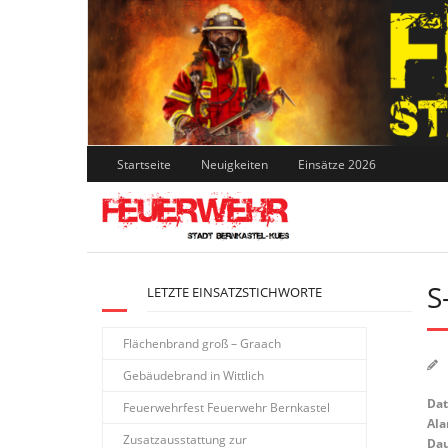
Skip
to
content
Startseite
Neuigkeiten
Einsätze 2026
S
LETZTE EINSATZSTICHWORTE
Flächenbrand groß – Graach
Gebäudebrand in Wittlich
Da
Feuerwehrfest Feuerwehr Bernkastel
Ala
Zusatzausstattung zur
Dau