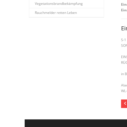
Vegetationsbrandbekämpfung
Ein
Ein
Rauchmelder retten Leben
Ei
S-1
SO
EI
RÜ
in 
Ala
WL-