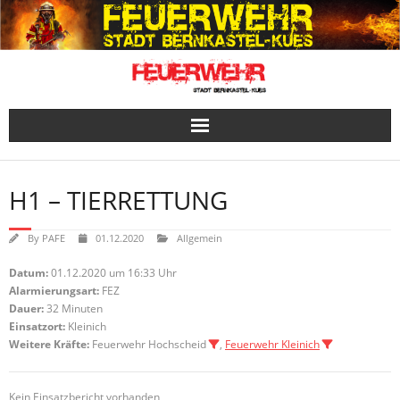
Skip
to
content
H1 – TIERRETTUNG
By
PAFE
01.12.2020
Allgemein
Datum:
01.12.2020 um 16:33 Uhr
Alarmierungsart:
FEZ
Dauer:
32 Minuten
Einsatzort:
Kleinich
Weitere Kräfte:
Feuerwehr Hochscheid
,
Feuerwehr Kleinich
Kein Einsatzbericht vorhanden