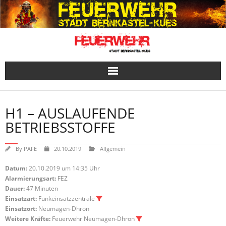
Skip
to
content
H1 – AUSLAUFENDE
BETRIEBSSTOFFE
By
PAFE
20.10.2019
Allgemein
Datum:
20.10.2019 um 14:35 Uhr
Alarmierungsart:
FEZ
Dauer:
47 Minuten
Einsatzart:
Funkeinsatzzentrale
Einsatzort:
Neumagen-Dhron
Weitere Kräfte:
Feuerwehr Neumagen-Dhron