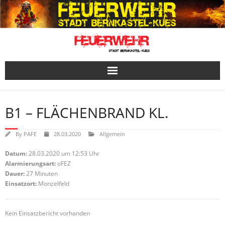
Skip
to
content
B1 – FLÄCHENBRAND KL.
By
PAFE
28.03.2020
Allgemein
Datum:
28.03.2020 um 12:53 Uhr
Alarmierungsart:
oFEZ
Dauer:
27 Minuten
Einsatzort:
Monzelfeld
Kein Einsatzbericht vorhanden