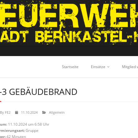
Startseite
Einsätze
Mitglied
-3 GEBÄUDEBRAND
By
FE2
11.10.2024
Allgemein
tum:
11.10.2024 um 6:58 Uhr
rmierungsart:
Gruppe
er:
42 Minuten