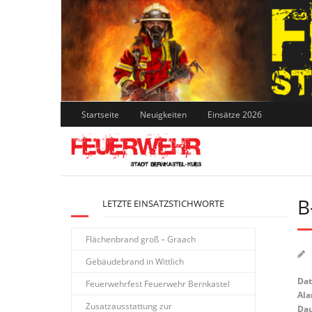
Skip
to
content
Startseite
Neuigkeiten
Einsätze 2026
B
LETZTE EINSATZSTICHWORTE
Flächenbrand groß – Graach
Gebäudebrand in Wittlich
Da
Feuerwehrfest Feuerwehr Bernkastel
Ala
Zusatzausstattung zur
Dau