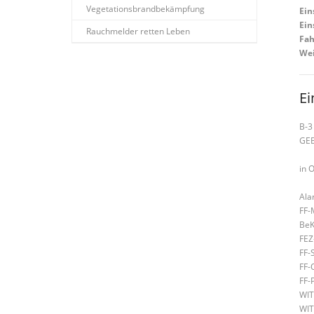
Vegetationsbrandbekämpfung
Ein
Ein
Rauchmelder retten Leben
Fah
Wei
Ei
B-3
GE
in 
Ala
FF-
BeK
FEZ
FF-
FF-
FF-
WIT
WIT