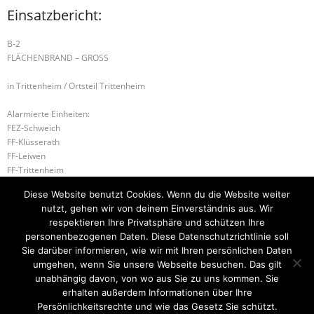
Einsatzbericht:
B-2
FLÄCHENBRAND – GROSS
in Trittenheim / Ortsteil Trittenheim
Alarmierte Einheiten:
FEZ-Schweich
FF-Klüsserath
FF-Leiwen
FF-Trittenheim
WL-Schweich
Diese Website benutzt Cookies. Wenn du die Website weiter
FF-Neumagen-Dhron-Zug
nutzt, gehen wir von deinem Einverständnis aus. Wir
WL-Bernkastel-Kues
respektieren Ihre Privatsphäre und schützen Ihre
personenbezogenen Daten. Diese Datenschutzrichtlinie soll
B-2 WOHNUNGSBRAND
B-1 RAUCHENTWICKLUNG IM FREIEN
Sie darüber informieren, wie wir mit Ihren persönlichen Daten
umgehen, wenn Sie unsere Webseite besuchen. Das gilt
unabhängig davon, von wo aus Sie zu uns kommen. Sie
erhalten außerdem Informationen über Ihre
Startseite
Einsätze
Mitglied werden
Über uns
Bilder
Persönlichkeitsrechte und wie das Gesetz Sie schützt.
Kontakt