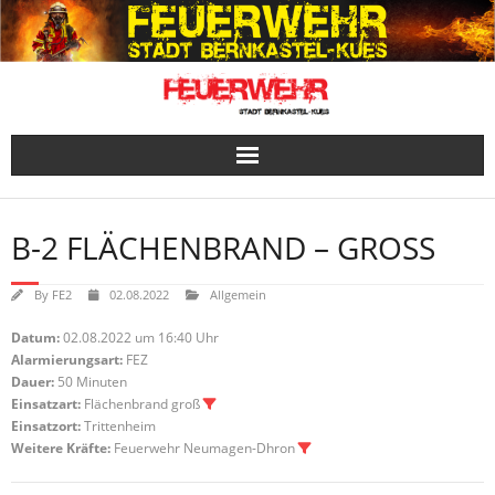
Skip
to
content
B-2 FLÄCHENBRAND – GROSS
By
FE2
02.08.2022
Allgemein
Datum:
02.08.2022 um 16:40 Uhr
Alarmierungsart:
FEZ
Dauer:
50 Minuten
Einsatzart:
Flächenbrand groß
Einsatzort:
Trittenheim
Weitere Kräfte:
Feuerwehr Neumagen-Dhron