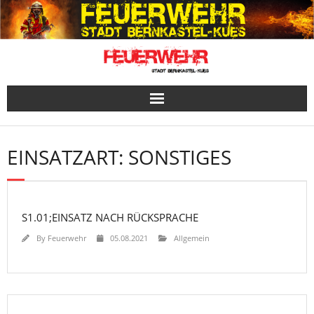
Skip
to
content
EINSATZART:
SONSTIGES
S1.01;EINSATZ NACH RÜCKSPRACHE
By
Feuerwehr
05.08.2021
Allgemein