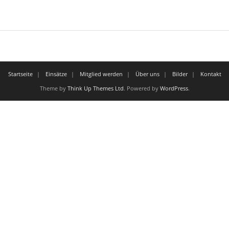
Startseite
Einsätze
Mitglied werden
Über uns
Bilder
Kontakt
Theme by
Think Up Themes Ltd
. Powered by
WordPress
.