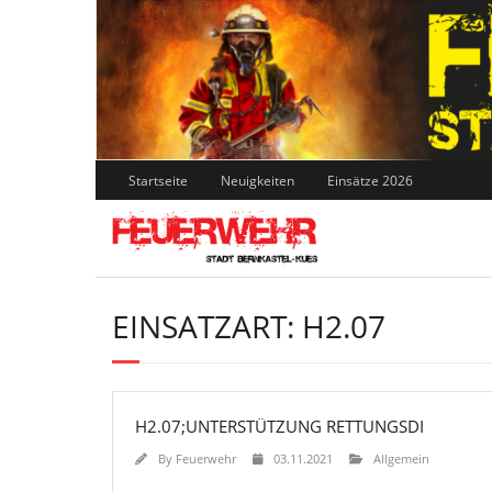
Skip
to
content
Startseite
Neuigkeiten
Einsätze 2026
EINSATZART:
H2.07
H2.07;UNTERSTÜTZUNG RETTUNGSDI
By
Feuerwehr
03.11.2021
Allgemein